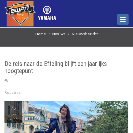
Menu
weerg
Home
Nieuws
Nieuwsbericht
De reis naar de Efteling blijft een jaarlijks
hoogtepunt
Reacties
22
Oct
2022