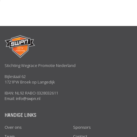
Stichting Wegrace Promotie Nederland
Bijlestaal 62
1721PW Broek op Langedijk
IBAN: NL92 RABO 0328032611
Email:
info@swpn.nl
HANDIGE LINKS
Over ons
Sponsors
Team
Contact