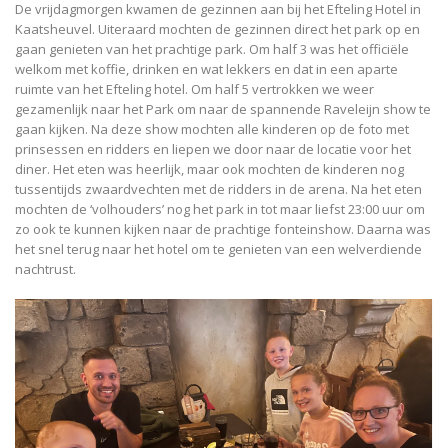
De vrijdagmorgen kwamen de gezinnen aan bij het Efteling Hotel in
Kaatsheuvel. Uiteraard mochten de gezinnen direct het park op en
gaan genieten van het prachtige park. Om half 3 was het officiële
welkom met koffie, drinken en wat lekkers en dat in een aparte
ruimte van het Efteling hotel. Om half 5 vertrokken we weer
gezamenlijk naar het Park om naar de spannende Raveleijn show te
gaan kijken. Na deze show mochten alle kinderen op de foto met
prinsessen en ridders en liepen we door naar de locatie voor het
diner. Het eten was heerlijk, maar ook mochten de kinderen nog
tussentijds zwaardvechten met de ridders in de arena. Na het eten
mochten de ‘volhouders’ nog het park in tot maar liefst 23:00 uur om
zo ook te kunnen kijken naar de prachtige fonteinshow. Daarna was
het snel terug naar het hotel om te genieten van een welverdiende
nachtrust.