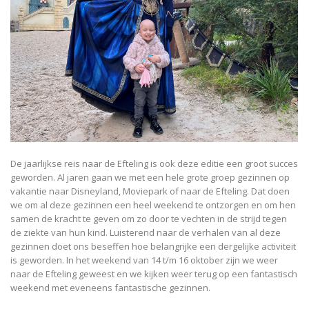
De jaarlijkse reis naar de Efteling is ook deze editie een groot succes
geworden. Al jaren gaan we met een hele grote groep gezinnen op
vakantie naar Disneyland, Moviepark of naar de Efteling. Dat doen
we om al deze gezinnen een heel weekend te ontzorgen en om hen
samen de kracht te geven om zo door te vechten in de strijd tegen
de ziekte van hun kind. Luisterend naar de verhalen van al deze
gezinnen doet ons beseffen hoe belangrijke een dergelijke activiteit
is geworden. In het weekend van 14 t/m 16 oktober zijn we weer
naar de Efteling geweest en we kijken weer terug op een fantastisch
weekend met eveneens fantastische gezinnen.