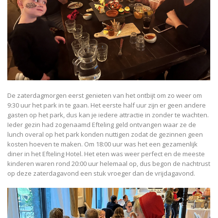
De zaterdagmorgen eerst genieten van het ontbijt om zo weer om
9:30 uur het park in te gaan. Het eerste half uur zijn er geen andere
gasten op het park, dus kan je iedere attractie in zonder te wachten.
Ieder gezin had zogenaamd Efteling geld ontvangen waar ze de
lunch overal op het park konden nuttigen zodat de gezinnen geen
kosten hoeven te maken. Om 18:00 uur was het een gezamenlijk
diner in het Efteling Hotel. Het eten was weer perfect en de meeste
kinderen waren rond 20:00 uur helemaal op, dus begon de nachtrust
op deze zaterdagavond een stuk vroeger dan de vrijdagavond.