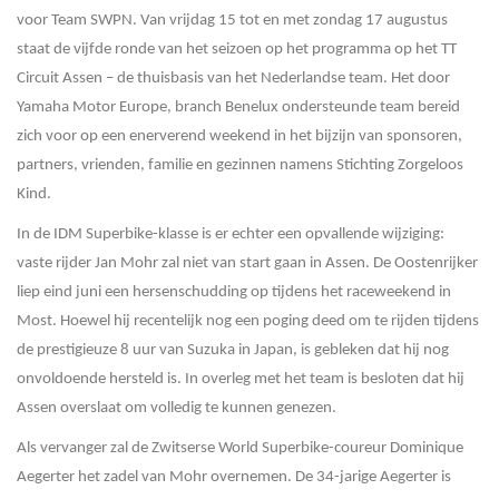
voor Team SWPN. Van vrijdag 15 tot en met zondag 17 augustus
staat de vijfde ronde van het seizoen op het programma op het TT
Circuit Assen – de thuisbasis van het Nederlandse team. Het door
Yamaha Motor Europe, branch Benelux ondersteunde team bereid
zich voor op een enerverend weekend in het bijzijn van sponsoren,
partners, vrienden, familie en gezinnen namens Stichting Zorgeloos
Kind.
In de IDM Superbike-klasse is er echter een opvallende wijziging:
vaste rijder Jan Mohr zal niet van start gaan in Assen. De Oostenrijker
liep eind juni een hersenschudding op tijdens het raceweekend in
Most. Hoewel hij recentelijk nog een poging deed om te rijden tijdens
de prestigieuze 8 uur van Suzuka in Japan, is gebleken dat hij nog
onvoldoende hersteld is. In overleg met het team is besloten dat hij
Assen overslaat om volledig te kunnen genezen.
Als vervanger zal de Zwitserse World Superbike-coureur Dominique
Aegerter het zadel van Mohr overnemen. De 34-jarige Aegerter is