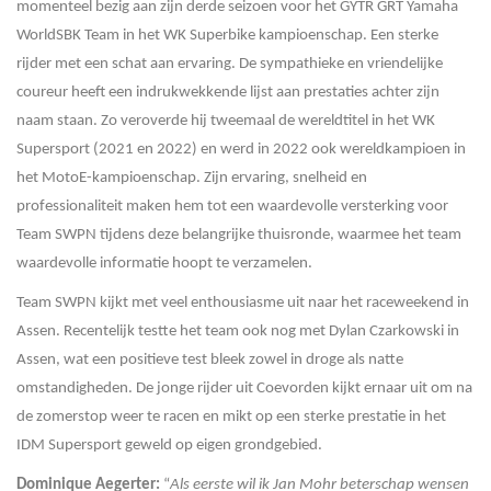
momenteel bezig aan zijn derde seizoen voor het GYTR GRT Yamaha
WorldSBK Team in het WK Superbike kampioenschap. Een sterke
rijder met een schat aan ervaring. De sympathieke en vriendelijke
coureur heeft een indrukwekkende lijst aan prestaties achter zijn
naam staan. Zo veroverde hij tweemaal de wereldtitel in het WK
Supersport (2021 en 2022) en werd in 2022 ook wereldkampioen in
het MotoE-kampioenschap. Zijn ervaring, snelheid en
professionaliteit maken hem tot een waardevolle versterking voor
Team SWPN tijdens deze belangrijke thuisronde, waarmee het team
waardevolle informatie hoopt te verzamelen.
Team SWPN kijkt met veel enthousiasme uit naar het raceweekend in
Assen. Recentelijk testte het team ook nog met Dylan Czarkowski in
Assen, wat een positieve test bleek zowel in droge als natte
omstandigheden. De jonge rijder uit Coevorden kijkt ernaar uit om na
de zomerstop weer te racen en mikt op een sterke prestatie in het
IDM Supersport geweld op eigen grondgebied.
Dominique Aegerter:
“
Als eerste wil ik Jan Mohr beterschap wensen