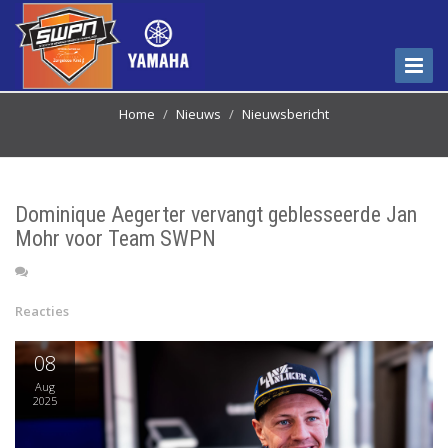
Menu
weerg
Home
Nieuws
Nieuwsbericht
Dominique Aegerter vervangt geblesseerde Jan
Mohr voor Team SWPN
Reacties
08
Aug
2025