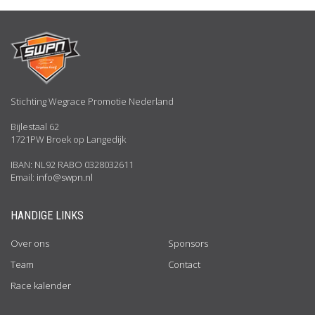
Stichting Wegrace Promotie Nederland
Bijlestaal 62
1721PW Broek op Langedijk
IBAN: NL92 RABO 0328032611
Email:
info@swpn.nl
HANDIGE LINKS
Over ons
Sponsors
Team
Contact
Race kalender