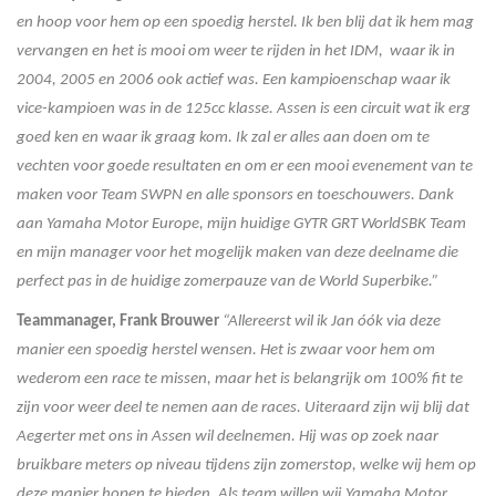
en hoop voor hem op een spoedig herstel. Ik ben blij dat ik hem mag
vervangen en het is mooi om weer te rijden in het IDM, waar ik in
2004, 2005 en 2006 ook actief was. Een kampioenschap waar ik
vice-kampioen was in de 125cc klasse. Assen is een circuit wat ik erg
goed ken en waar ik graag kom. Ik zal er alles aan doen om te
vechten voor goede resultaten en om er een mooi evenement van te
maken voor Team SWPN en alle sponsors en toeschouwers. Dank
aan Yamaha Motor Europe, mijn huidige GYTR GRT WorldSBK Team
en mijn manager voor het mogelijk maken van deze deelname die
perfect pas in de huidige zomerpauze van de World Superbike.”
Teammanager, Frank Brouwer
“Allereerst wil ik Jan óók via deze
manier een spoedig herstel wensen. Het is zwaar voor hem om
wederom een race te missen, maar het is belangrijk om 100% fit te
zijn voor weer deel te nemen aan de races. Uiteraard zijn wij blij dat
Aegerter met ons in Assen wil deelnemen. Hij was op zoek naar
bruikbare meters op niveau tijdens zijn zomerstop, welke wij hem op
deze manier hopen te bieden. Als team willen wij Yamaha Motor